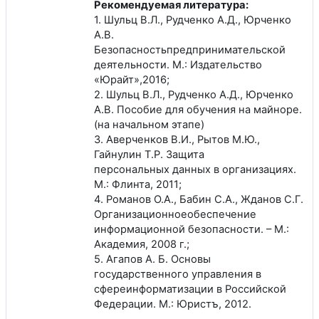
Рекомендуемая литература:
1. Шульц В.Л., Рудченко А.Д., Юрченко
А.В.
Безопасностьпредпринимательской
деятельности. М.: Издательство
«Юрайт»,2016;
2. Шульц В.Л., Рудченко А.Д., Юрченко
А.В. Пособие для обучения на майноре.
(на начальном этапе)
3. Аверченков В.И., Рытов М.Ю.,
Гайнулин Т.Р. Защита
персональных данных в организациях.
М.: Флинта, 2011;
4. Романов О.А., Бабин С.А., Жданов С.Г.
Организационноеобеспечение
информационной безопасности. – М.:
Академия, 2008 г.;
5. Агапов А. Б. Основы
государственного управления в
сфереинформатизации в Российской
Федерации. М.: Юристъ, 2012.