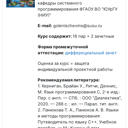
кафедры системного
программирования ФГАОУ ВО "ЮУрГУ
(НИУ)"
E-mail:
golenischevms@susu.ru
Курс содержит:
16 пар + 2 зачетные
Форма промежуточной
аттестации:
дифферециальный зачет
Оценка за курс = защита
индивидуальной проектной работы
Рекомендуемая литература:
1. Керниган, Брайан У., Ритчи, Деннис,
М. Язык программирования C, 2-е изд.:
Пер. с англ. — СПб. : ООО "Диалектика",
2020. — 288 с. : ил. — Парал. тит. англ.
2. Панюкова Т. А., Панюков А. В. Языки
и методы программирования:
Путеводитель по языку C++. Учебное