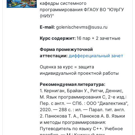
кафедры системного
программирования ФГАОУ ВО "ЮУрГУ
(НИУ)"
E-mail:
golenischevms@susu.ru
Курс содержит:
16 пар + 2 зачетные
Форма промежуточной
аттестации:
дифферециальный зачет
Оценка за курс = защита
индивидуальной проектной работы
Рекомендуемая литература:
1. Керниган, Брайан У., Ритчи, Деннис,
М. Язык программирования C, 2-е изд.:
Пер. с англ. — СПб. : ООО "Диалектика",
2020. — 288 с. : ил. — Парал. тит. англ.
2. Панюкова Т. А., Панюков А. В. Языки
и методы программирования:
Путеводитель по языку C++. Учебное