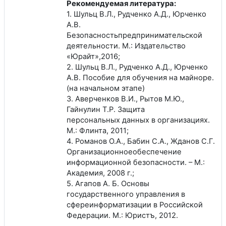
Рекомендуемая литература:
1. Шульц В.Л., Рудченко А.Д., Юрченко
А.В.
Безопасностьпредпринимательской
деятельности. М.: Издательство
«Юрайт»,2016;
2. Шульц В.Л., Рудченко А.Д., Юрченко
А.В. Пособие для обучения на майноре.
(на начальном этапе)
3. Аверченков В.И., Рытов М.Ю.,
Гайнулин Т.Р. Защита
персональных данных в организациях.
М.: Флинта, 2011;
4. Романов О.А., Бабин С.А., Жданов С.Г.
Организационноеобеспечение
информационной безопасности. – М.:
Академия, 2008 г.;
5. Агапов А. Б. Основы
государственного управления в
сфереинформатизации в Российской
Федерации. М.: Юристъ, 2012.